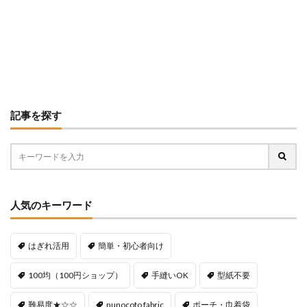
記事を探す
人気のキーワード
はぎれ活用
簡単・初心者向け
100均（100円ショップ）
手縫いOK
型紙不要
難易度★☆☆
nunocoto fabric
ポーチ・巾着袋