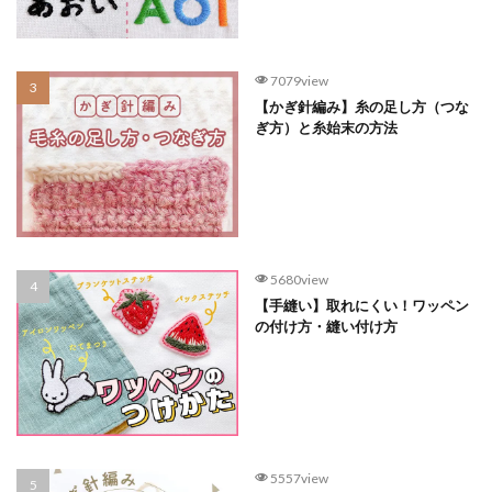
7079view
【かぎ針編み】糸の足し方（つな
ぎ方）と糸始末の方法
5680view
【手縫い】取れにくい！ワッペン
の付け方・縫い付け方
5557view