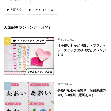
入園入学
こども（キッズ）
人気記事ランキング（月間）
8031view
【手縫い】かがり縫い・ブランケ
ットステッチのやり方とアレンジ
方法
7674view
手縫い初心者も簡単！名前刺繍の
やり方4種類（動画あり）