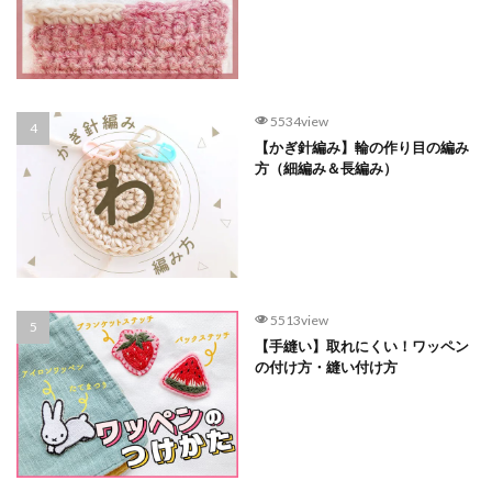
5534view
【かぎ針編み】輪の作り目の編み
方（細編み＆長編み）
5513view
【手縫い】取れにくい！ワッペン
の付け方・縫い付け方