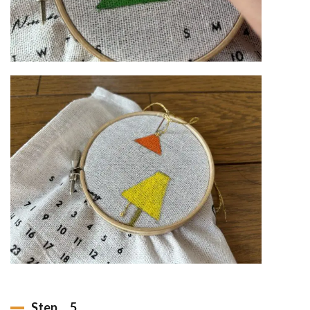
Step．5