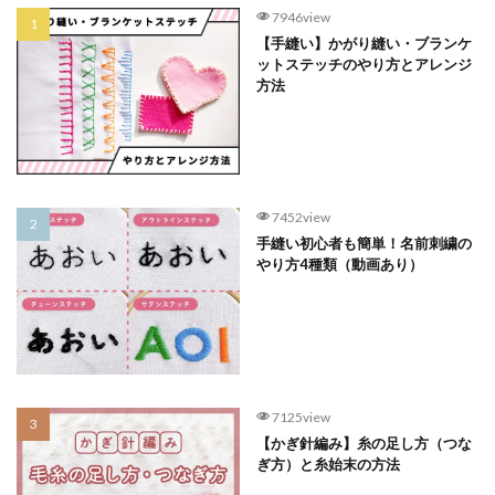
7946view
【手縫い】かがり縫い・ブランケ
ットステッチのやり方とアレンジ
方法
7452view
手縫い初心者も簡単！名前刺繍の
やり方4種類（動画あり）
7125view
【かぎ針編み】糸の足し方（つな
ぎ方）と糸始末の方法