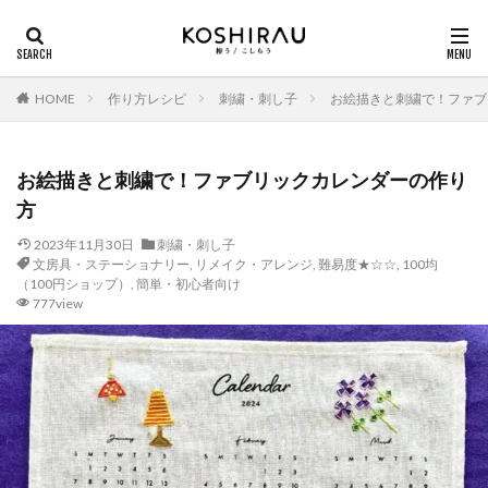
HOME
作り方レシピ
刺繍・刺し子
お絵描きと刺繍で！ファブ
お絵描きと刺繍で！ファブリックカレンダーの作り
方
2023年11月30日
刺繍・刺し子
文房具・ステーショナリー
,
リメイク・アレンジ
,
難易度★☆☆
,
100均
（100円ショップ）
,
簡単・初心者向け
777view