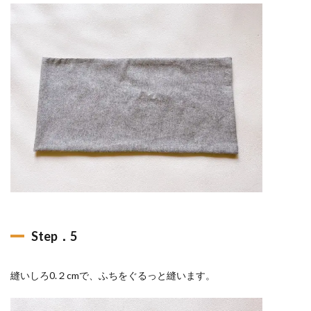
Step．5
縫いしろ0.２cmで、ふちをぐるっと縫います。