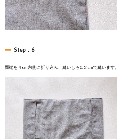
Step．6
両端を４cm内側に折り込み、縫いしろ0.２cmで縫います。