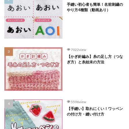
手縫い初心者も簡単！名前刺繍の
やり方4種類（動画あり）
7022view
【かぎ針編み】糸の足し方（つな
ぎ方）と糸始末の方法
5596view
【手縫い】取れにくい！ワッペン
の付け方・縫い付け方