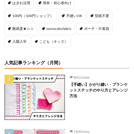
はぎれ活用
簡単・初心者向け
100均（100円ショップ）
手縫いOK
型紙不要
難易度★☆☆
nunocoto fabric
ポーチ・巾着袋
入園入学
こども（キッズ）
人気記事ランキング（月間）
8011view
【手縫い】かがり縫い・ブランケ
ットステッチのやり方とアレンジ
方法
7603view