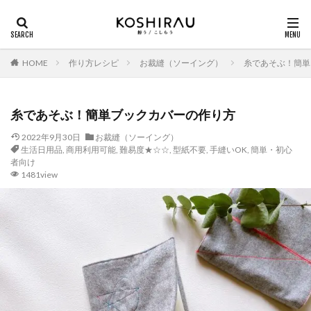
HOME
作り方レシピ
お裁縫（ソーイング）
糸であそぶ！簡単
糸であそぶ！簡単ブックカバーの作り方
2022年9月30日
お裁縫（ソーイング）
生活日用品
,
商用利用可能
,
難易度★☆☆
,
型紙不要
,
手縫いOK
,
簡単・初心
者向け
1481view