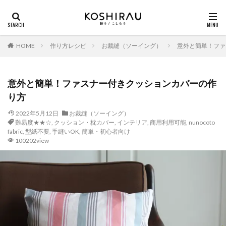
HOME
作り方レシピ
お裁縫（ソーイング）
意外と簡単！ファ
意外と簡単！ファスナー付きクッションカバーの作
り方
2022年5月12日
お裁縫（ソーイング）
難易度★★☆
,
クッション・枕カバー
,
インテリア
,
商用利用可能
,
nunocoto
fabric
,
型紙不要
,
手縫いOK
,
簡単・初心者向け
100202view