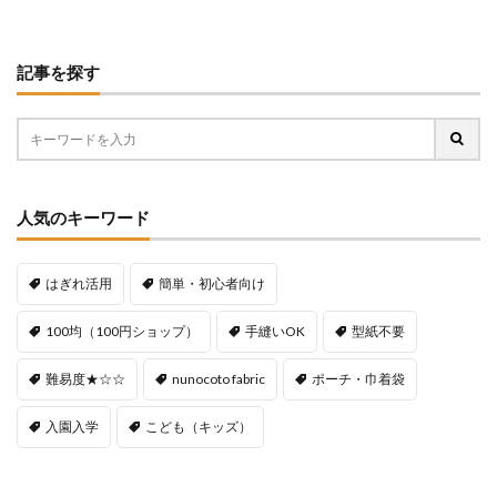
記事を探す
人気のキーワード
はぎれ活用
簡単・初心者向け
100均（100円ショップ）
手縫いOK
型紙不要
難易度★☆☆
nunocoto fabric
ポーチ・巾着袋
入園入学
こども（キッズ）