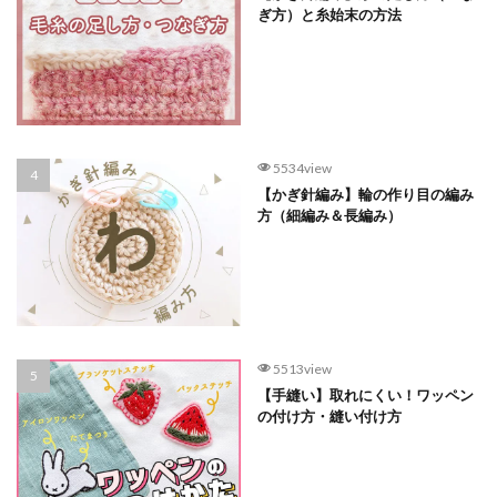
ぎ方）と糸始末の方法
5534view
【かぎ針編み】輪の作り目の編み
方（細編み＆長編み）
5513view
【手縫い】取れにくい！ワッペン
の付け方・縫い付け方