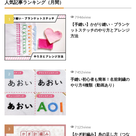
人気記事ランキング（月間）
7946view
【手縫い】かがり縫い・ブランケ
ットステッチのやり方とアレンジ
方法
7452view
手縫い初心者も簡単！名前刺繍の
やり方4種類（動画あり）
7125view
【かぎ針編み】糸の足し方（つな