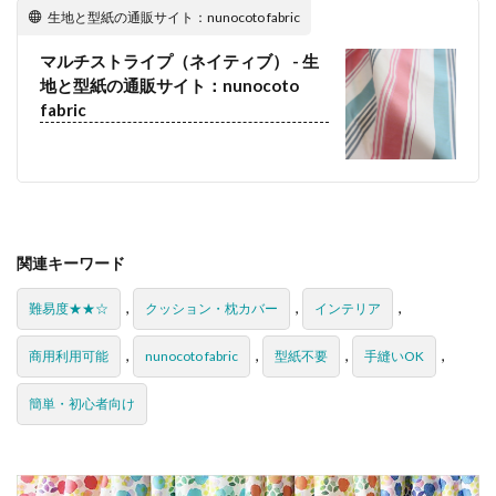
生地と型紙の通販サイト：nunocoto fabric
マルチストライプ（ネイティブ） - 生
地と型紙の通販サイト：nunocoto
fabric
関連キーワード
,
,
,
難易度★★☆
クッション・枕カバー
インテリア
,
,
,
,
商用利用可能
nunocoto fabric
型紙不要
手縫いOK
簡単・初心者向け