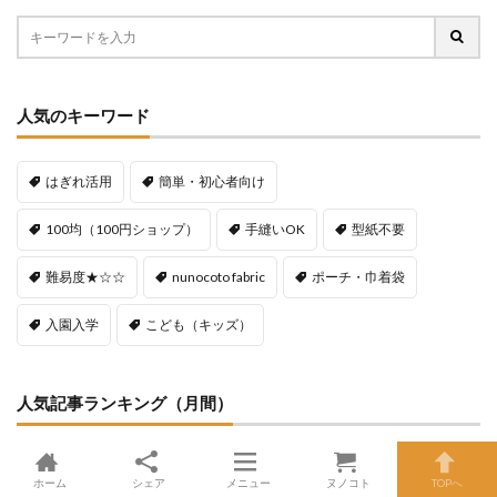
人気のキーワード
はぎれ活用
簡単・初心者向け
100均（100円ショップ）
手縫いOK
型紙不要
難易度★☆☆
nunocoto fabric
ポーチ・巾着袋
入園入学
こども（キッズ）
人気記事ランキング（月間）
7985view
【手縫い】かがり縫い・ブランケ
ホーム
シェア
メニュー
ヌノコト
TOPへ