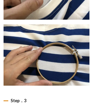
Step．3