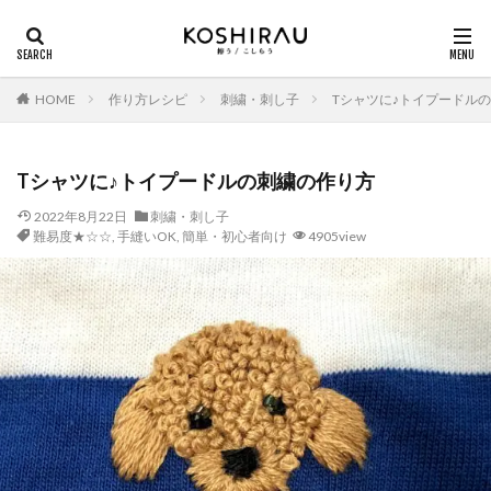
HOME
作り方レシピ
刺繍・刺し子
Tシャツに♪トイプードル
Tシャツに♪トイプードルの刺繍の作り方
2022年8月22日
刺繍・刺し子
難易度★☆☆
,
手縫いOK
,
簡単・初心者向け
4905view