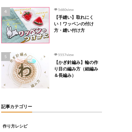
5680view
【手縫い】取れにく
い！ワッペンの付け
方・縫い付け方
5557view
【かぎ針編み】輪の作
り目の編み方（細編み
＆長編み）
記事カテゴリー
作り方レシピ