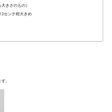
る大きさのもの）
り2センチ程大きめ
ます。