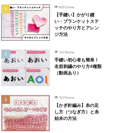
8031view
【手縫い】かがり縫
い・ブランケットステ
ッチのやり方とアレン
ジ方法
7674view
手縫い初心者も簡単！
名前刺繍のやり方4種類
（動画あり）
7079view
【かぎ針編み】糸の足
し方（つなぎ方）と糸
始末の方法