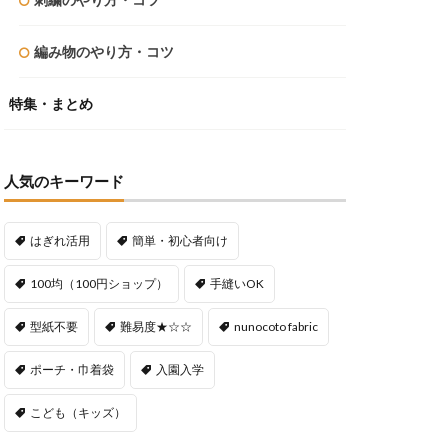
編み物のやり方・コツ
特集・まとめ
人気のキーワード
はぎれ活用
簡単・初心者向け
100均（100円ショップ）
手縫いOK
型紙不要
難易度★☆☆
nunocoto fabric
ポーチ・巾着袋
入園入学
こども（キッズ）