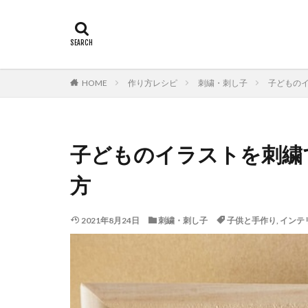
HOME
作り方レシピ
刺繍・刺し子
子どもの
子どものイラストを刺繍
方
2021年8月24日
刺繍・刺し子
子供と手作り
,
インテ