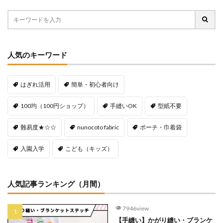
人気のキーワード
はぎれ活用
簡単・初心者向け
100均（100円ショップ）
手縫いOK
型紙不要
難易度★☆☆
nunocoto fabric
ポーチ・巾着袋
入園入学
こども（キッズ）
人気記事ランキング（月間）
7946view
【手縫い】かがり縫い・ブランケ