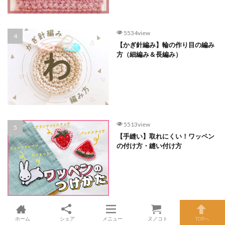
5534view
【かぎ針編み】輪の作り目の編み
方（細編み＆長編み）
5513view
【手縫い】取れにくい！ワッペン
の付け方・縫い付け方
ホーム
シェア
メニュー
ヌノコト
TOPへ