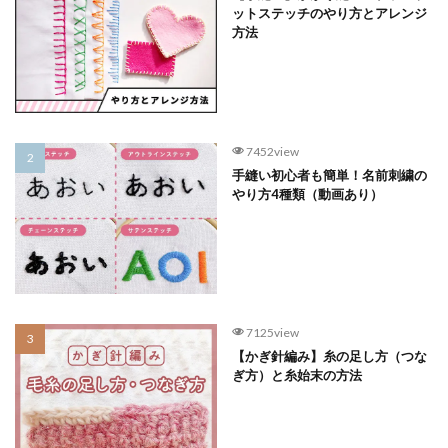
ットステッチのやり方とアレンジ
方法
7452view
手縫い初心者も簡単！名前刺繍の
やり方4種類（動画あり）
7125view
【かぎ針編み】糸の足し方（つな
ぎ方）と糸始末の方法