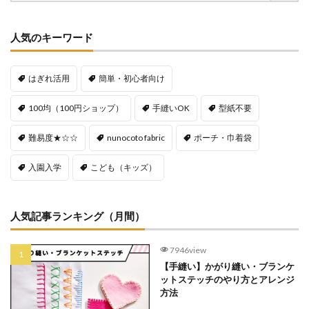
人気のキーワード
はぎれ活用
簡単・初心者向け
100均（100円ショップ）
手縫いOK
型紙不要
難易度★☆☆
nunocoto fabric
ポーチ・巾着袋
入園入学
こども（キッズ）
人気記事ランキング（月間）
7946view
【手縫い】かがり縫い・ブランケ
ットステッチのやり方とアレンジ
方法