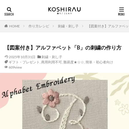
HOME
作り方レシピ
刺繍・刺し子
【図案付き】アルファベッ
【図案付き】アルファベット「B」の刺繍の作り方
2025年10月31日
刺繍・刺し子
ギフト・プレゼント
,
商用利用不可
,
難易度★☆☆
,
簡単・初心者向け
609view