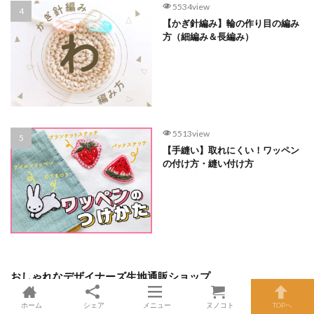
5534view
【かぎ針編み】輪の作り目の編み
方（細編み＆長編み）
5513view
【手縫い】取れにくい！ワッペン
の付け方・縫い付け方
おしゃれなデザイナーズ生地通販ショップ
ホーム
シェア
メニュー
ヌノコト
TOPへ