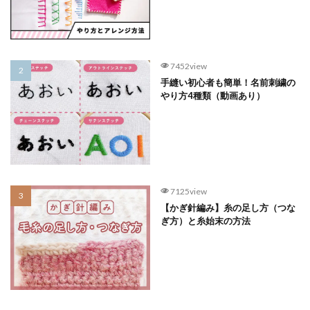
7452view
手縫い初心者も簡単！名前刺繍の
やり方4種類（動画あり）
7125view
【かぎ針編み】糸の足し方（つな
ぎ方）と糸始末の方法