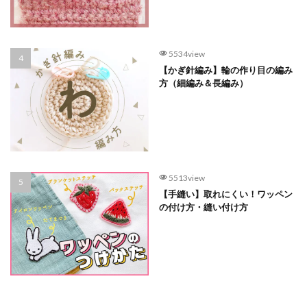
5534view
【かぎ針編み】輪の作り目の編み
方（細編み＆長編み）
5513view
【手縫い】取れにくい！ワッペン
の付け方・縫い付け方