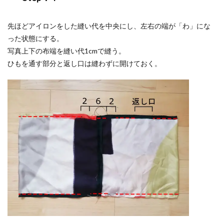
先ほどアイロンをした縫い代を中央にし、左右の端が「わ」にな
った状態にする。
写真上下の布端を縫い代1cmで縫う。
ひもを通す部分と返し口は縫わずに開けておく。