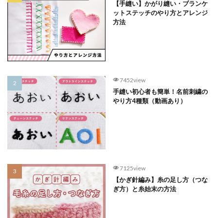
【手縫い】かがり縫い・ブランケ
ットステッチのやり方とアレンジ
方法
7452view
手縫い初心者も簡単！名前刺繍の
やり方4種類（動画あり）
7125view
【かぎ針編み】糸の足し方（つな
ぎ方）と糸始末の方法