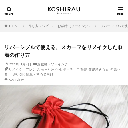
HOME
作り方レシピ
お裁縫（ソーイング）
リバーシブルで使
リバーシブルで使える。スカーフをリメイクした巾
着の作り方
2023年1月4日
お裁縫（ソーイング）
リメイク・アレンジ
,
商用利用不可
,
ポーチ・巾着袋
,
難易度★☆☆
,
型紙不
要
,
手縫いOK
,
簡単・初心者向け
8971view