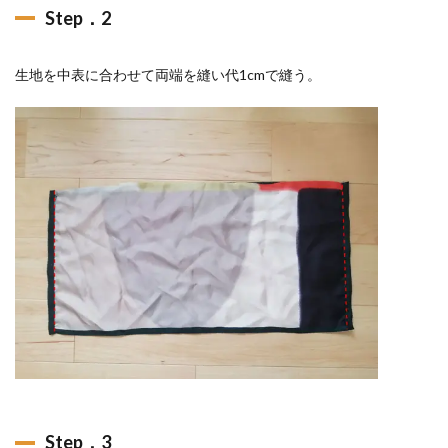
Step．2
生地を中表に合わせて両端を縫い代1cmで縫う。
Step．3