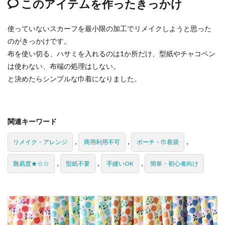
このアイテムを作ったきっかけ
使っていないスカーフを最小限の加工でリメイクしようと思った
のがきっかけです。
布を使い切る、ハサミを入れるのは1か所だけ、型紙やチャコペン
は使わない、布端の処理はしない。
と決めたらシンプルな巾着になりました。
関連キーワード
,
,
,
リメイク・アレンジ
商用利用不可
ポーチ・巾着袋
,
,
,
難易度★☆☆
型紙不要
手縫いOK
簡単・初心者向け