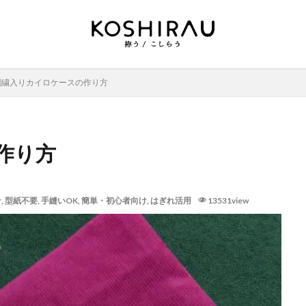
刺繍入りカイロケースの作り方
作り方
☆
,
型紙不要
,
手縫いOK
,
簡単・初心者向け
,
はぎれ活用
13531view