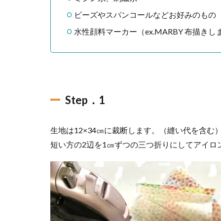
ビーズやスパンコールなどお好みのもの
水性顔料マーカー（ex.MARBY 布描きし
Step．1
生地は12×34㎝に裁断します。（縫い代を含む
短い方の2辺を1㎝ずつの三つ折りにしてアイロ