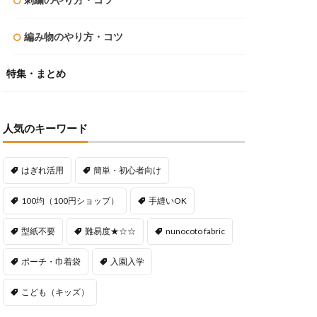
編み物のやり方・コツ
特集・まとめ
人気のキーワード
はぎれ活用
簡単・初心者向け
100均（100円ショップ）
手縫いOK
型紙不要
難易度★☆☆
nunocoto fabric
ポーチ・巾着袋
入園入学
こども（キッズ）