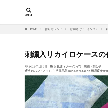
HOME
作り方レシピ
お裁縫（ソーイング）
刺繍入りカイロケースの
2022年1月5日
お裁縫（ソーイング）
,
刺繍・刺し子
冬のハンドメイド
,
生活日用品
,
nunocoto fabric
,
難易度★☆