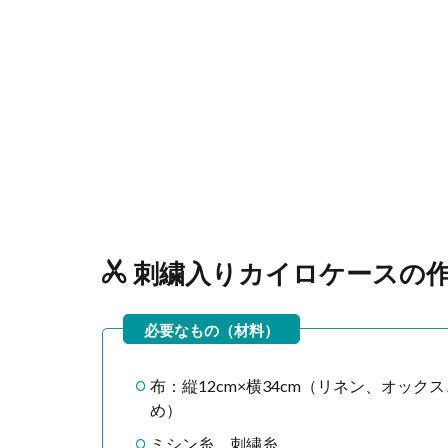
刺繍入りカイロケースの
布：縦12cm×横34cm（リネン、オッ
め）
ミシン糸、刺繍糸