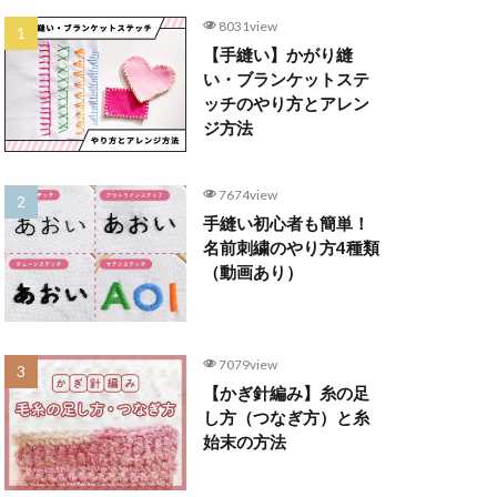
8031view
【手縫い】かがり縫
い・ブランケットステ
ッチのやり方とアレン
ジ方法
7674view
手縫い初心者も簡単！
名前刺繍のやり方4種類
（動画あり）
7079view
【かぎ針編み】糸の足
し方（つなぎ方）と糸
始末の方法