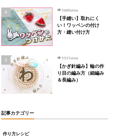
5680view
【手縫い】取れにく
い！ワッペンの付け
方・縫い付け方
5557view
【かぎ針編み】輪の作
り目の編み方（細編み
＆長編み）
記事カテゴリー
作り方レシピ