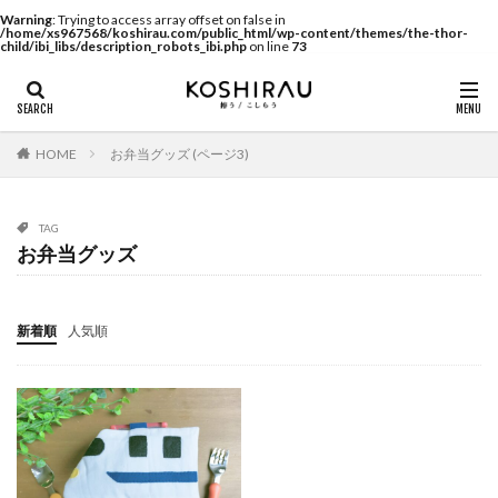
Warning
: Trying to access array offset on false in
/home/xs967568/koshirau.com/public_html/wp-content/themes/the-thor-
child/ibi_libs/description_robots_ibi.php
on line
73
HOME
お弁当グッズ (ページ3)
TAG
お弁当グッズ
新着順
人気順