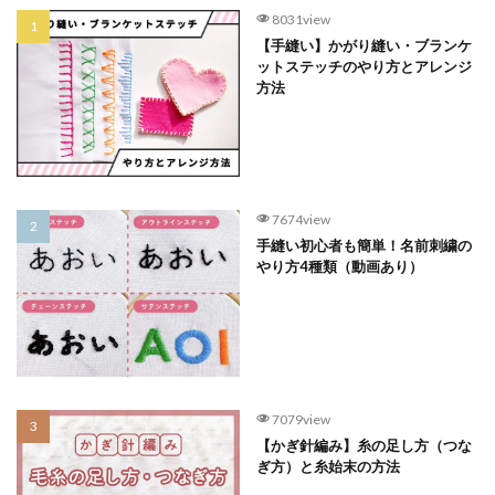
8031view
【手縫い】かがり縫い・ブランケ
ットステッチのやり方とアレンジ
方法
7674view
手縫い初心者も簡単！名前刺繍の
やり方4種類（動画あり）
7079view
【かぎ針編み】糸の足し方（つな
ぎ方）と糸始末の方法