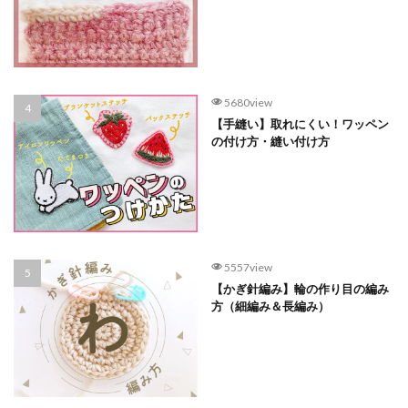
5680view
【手縫い】取れにくい！ワッペン
の付け方・縫い付け方
5557view
【かぎ針編み】輪の作り目の編み
方（細編み＆長編み）