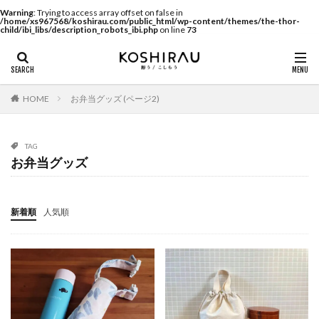
Warning
: Trying to access array offset on false in
/home/xs967568/koshirau.com/public_html/wp-content/themes/the-thor-
child/ibi_libs/description_robots_ibi.php
on line
73
HOME
お弁当グッズ (ページ2)
TAG
お弁当グッズ
新着順
人気順