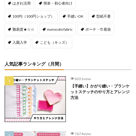
はぎれ活用
簡単・初心者向け
100均（100円ショップ）
手縫いOK
型紙不要
難易度★☆☆
nunocoto fabric
ポーチ・巾着袋
入園入学
こども（キッズ）
人気記事ランキング（月間）
8031view
【手縫い】かがり縫い・ブランケ
ットステッチのやり方とアレンジ
方法
7674view