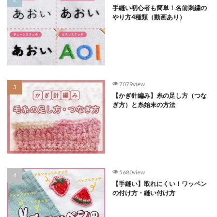
手縫い初心者も簡単！名前刺繍の
やり方4種類（動画あり）
7079view
【かぎ針編み】糸の足し方（つな
ぎ方）と糸始末の方法
5680view
【手縫い】取れにくい！ワッペン
の付け方・縫い付け方