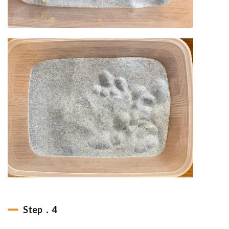
Step．4