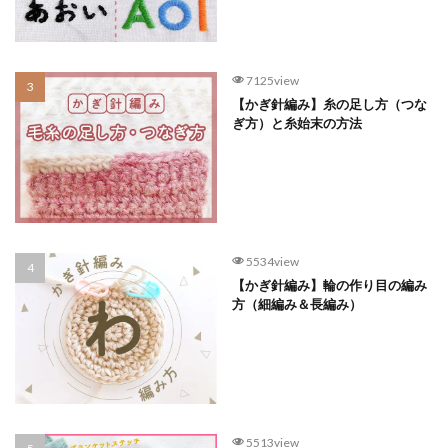
7125view
【かぎ針編み】糸の足し方（つな
ぎ方）と糸始末の方法
5534view
【かぎ針編み】輪の作り目の編み
方（細編み＆長編み）
5513view