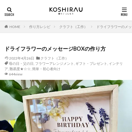
HOME
作り方レシピ
クラフト（工作）
ドライフラワーのメッ
ドライフラワーのメッセージBOXの作り方
2022年4月26日
クラフト（工作）
母の日・父の日
,
フラワーアレンジメント
,
ギフト・プレゼント
,
インテリ
ア
,
難易度★☆☆
,
簡単・初心者向け
644view