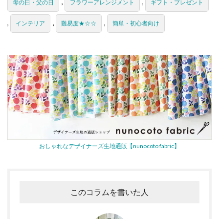
,
,
母の日・父の日
フラワーアレンジメント
ギフト・プレゼント
,
,
,
インテリア
難易度★☆☆
簡単・初心者向け
おしゃれなデザイナーズ生地通販【nunocoto fabric】
このコラムを書いた人