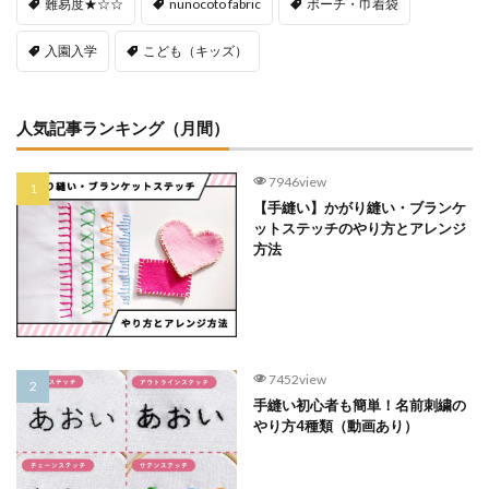
難易度★☆☆
nunocoto fabric
ポーチ・巾着袋
入園入学
こども（キッズ）
人気記事ランキング（月間）
7946view
【手縫い】かがり縫い・ブランケ
ットステッチのやり方とアレンジ
方法
7452view
手縫い初心者も簡単！名前刺繍の
やり方4種類（動画あり）