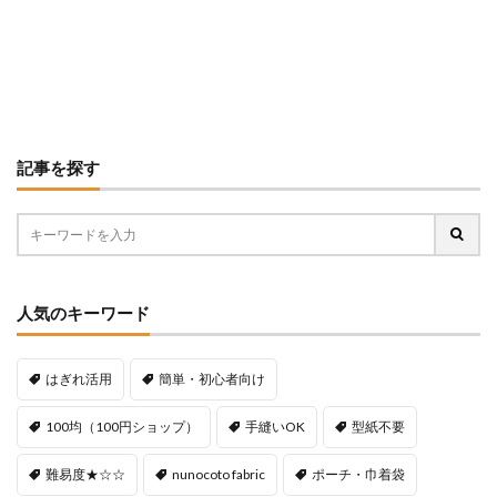
記事を探す
人気のキーワード
はぎれ活用
簡単・初心者向け
100均（100円ショップ）
手縫いOK
型紙不要
難易度★☆☆
nunocoto fabric
ポーチ・巾着袋