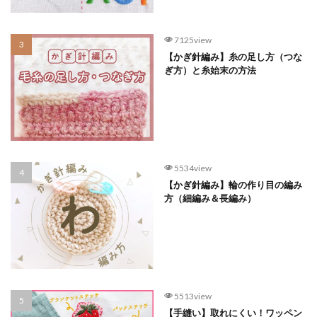
7125view
【かぎ針編み】糸の足し方（つな
ぎ方）と糸始末の方法
5534view
【かぎ針編み】輪の作り目の編み
方（細編み＆長編み）
5513view
【手縫い】取れにくい！ワッペン