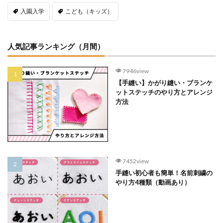
入園入学
こども（キッズ）
人気記事ランキング（月間）
7946view
【手縫い】かがり縫い・ブランケ
ットステッチのやり方とアレンジ
方法
7452view
手縫い初心者も簡単！名前刺繍の
やり方4種類（動画あり）