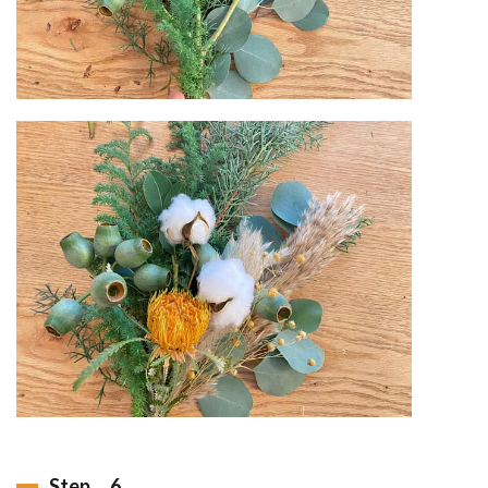
Step．6