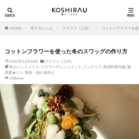
HOME
作り方レシピ
クラフト（工作）
コットンフラワーを使
コットンフラワーを使った冬のスワッグの作り方
2023年11月30日
クラフト（工作）
冬のハンドメイド
,
フラワーアレンジメント
,
インテリア
,
商用利用可能
,
難
易度★☆☆
,
簡単・初心者向け
338view