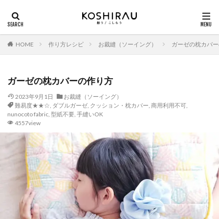
HOME
作り方レシピ
お裁縫（ソーイング）
ガーゼの枕カバー
ガーゼの枕カバーの作り方
2023年9月1日
お裁縫（ソーイング）
難易度★★☆
,
ダブルガーゼ
,
クッション・枕カバー
,
商用利用不可
,
nunocoto fabric
,
型紙不要
,
手縫いOK
4557view