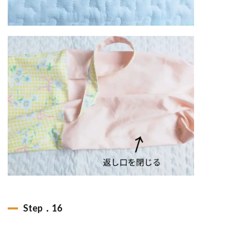
Step．16