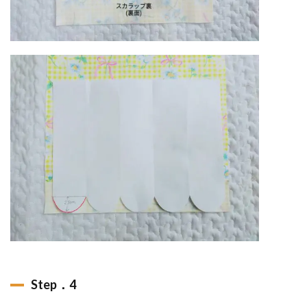
Step．4