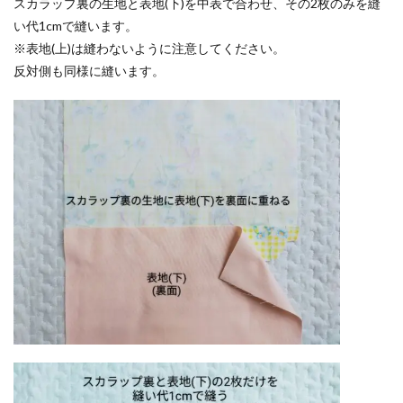
スカラップ裏の生地と表地(下)を中表で合わせ、その2枚のみを縫
い代1cmで縫います。
※表地(上)は縫わないように注意してください。
反対側も同様に縫います。