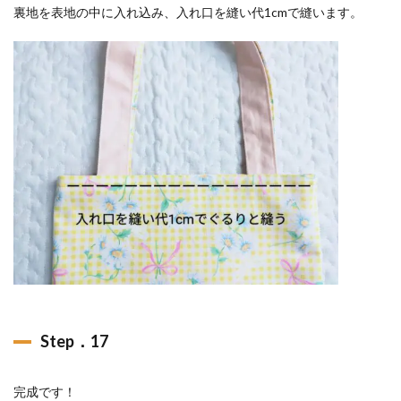
裏地を表地の中に入れ込み、入れ口を縫い代1cmで縫います。
Step．17
完成です！