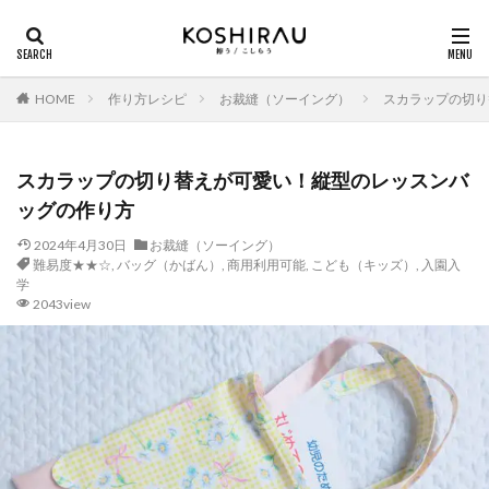
HOME
作り方レシピ
お裁縫（ソーイング）
スカラップの切り
スカラップの切り替えが可愛い！縦型のレッスンバ
ッグの作り方
2024年4月30日
お裁縫（ソーイング）
難易度★★☆
,
バッグ（かばん）
,
商用利用可能
,
こども（キッズ）
,
入園入
学
2043view