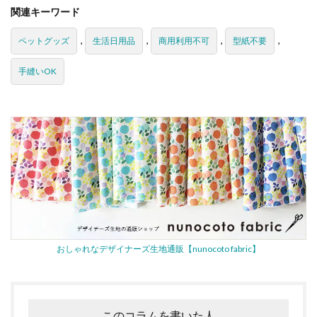
関連キーワード
,
,
,
,
ペットグッズ
生活日用品
商用利用不可
型紙不要
手縫いOK
おしゃれなデザイナーズ生地通販【nunocoto fabric】
このコラムを書いた人