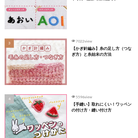
7022view
【かぎ針編み】糸の足し方（つな
ぎ方）と糸始末の方法
5596view
【手縫い】取れにくい！ワッペン
の付け方・縫い付け方