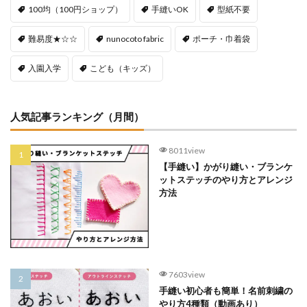
100均（100円ショップ）
手縫いOK
型紙不要
難易度★☆☆
nunocoto fabric
ポーチ・巾着袋
入園入学
こども（キッズ）
人気記事ランキング（月間）
8011view
【手縫い】かがり縫い・ブランケ
ットステッチのやり方とアレンジ
方法
7603view
手縫い初心者も簡単！名前刺繍の
やり方4種類（動画あり）