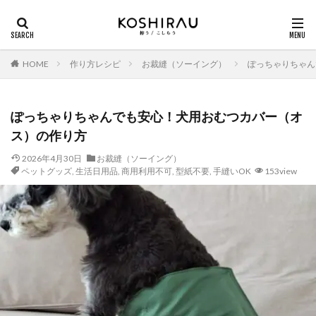
HOME
作り方レシピ
お裁縫（ソーイング）
ぽっちゃりちゃん
ぽっちゃりちゃんでも安心！犬用おむつカバー（オ
ス）の作り方
2026年4月30日
お裁縫（ソーイング）
ペットグッズ
,
生活日用品
,
商用利用不可
,
型紙不要
,
手縫いOK
153view