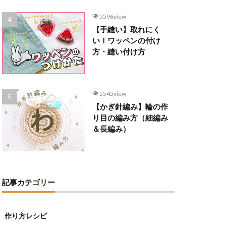
5596view
【手縫い】取れにく
い！ワッペンの付け
方・縫い付け方
5545view
【かぎ針編み】輪の作
り目の編み方（細編み
＆長編み）
記事カテゴリー
作り方レシピ