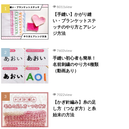
8011view
【手縫い】かがり縫
い・ブランケットステ
ッチのやり方とアレン
ジ方法
7603view
手縫い初心者も簡単！
名前刺繍のやり方4種類
（動画あり）
7022view
【かぎ針編み】糸の足
し方（つなぎ方）と糸
始末の方法