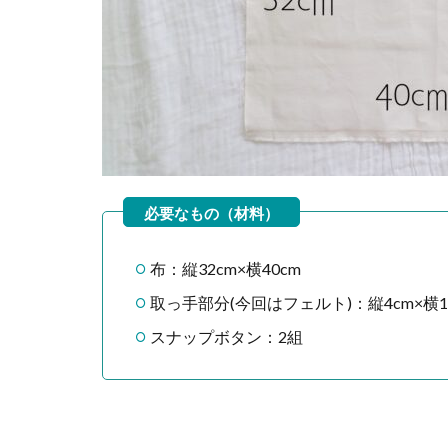
布：縦32cm×横40cm
取っ手部分(今回はフェルト)：縦4cm×横1
スナップボタン：2組