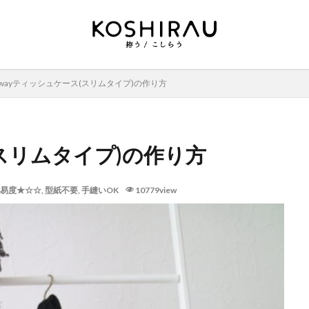
2wayティッシュケース(スリムタイプ)の作り方
(スリムタイプ)の作り方
易度★☆☆
,
型紙不要
,
手縫いOK
10779view