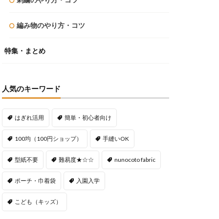
編み物のやり方・コツ
特集・まとめ
人気のキーワード
はぎれ活用
簡単・初心者向け
100均（100円ショップ）
手縫いOK
型紙不要
難易度★☆☆
nunocoto fabric
ポーチ・巾着袋
入園入学
こども（キッズ）