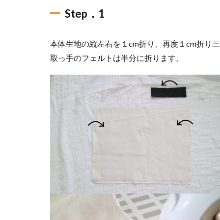
Step．1
本体生地の縦左右を１cm折り、再度１cm折り
取っ手のフェルトは半分に折ります。