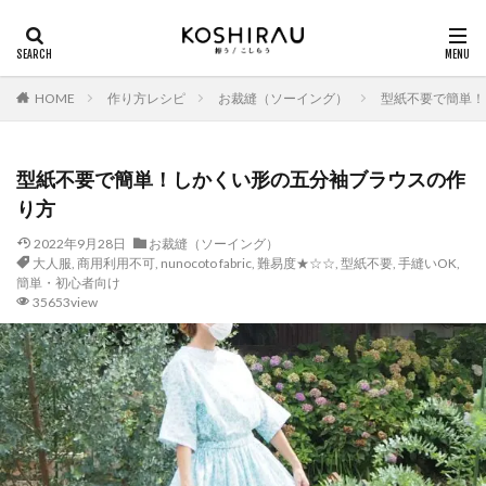
HOME
作り方レシピ
お裁縫（ソーイング）
型紙不要で簡単！
型紙不要で簡単！しかくい形の五分袖ブラウスの作
り方
2022年9月28日
お裁縫（ソーイング）
大人服
,
商用利用不可
,
nunocoto fabric
,
難易度★☆☆
,
型紙不要
,
手縫いOK
,
簡単・初心者向け
35653view