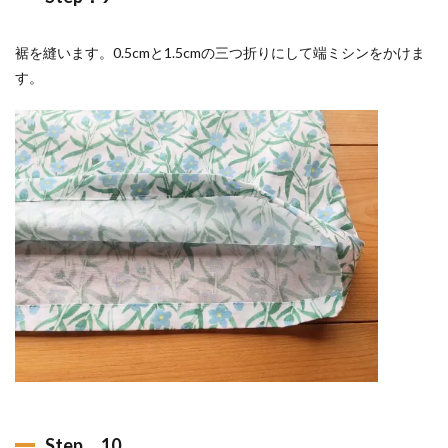
裾を縫います。0.5cmと1.5cmの三つ折りにして端ミシンをかけま
す。
Step．10