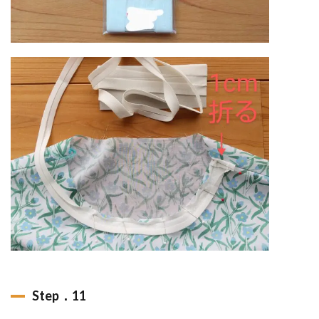
Step．11