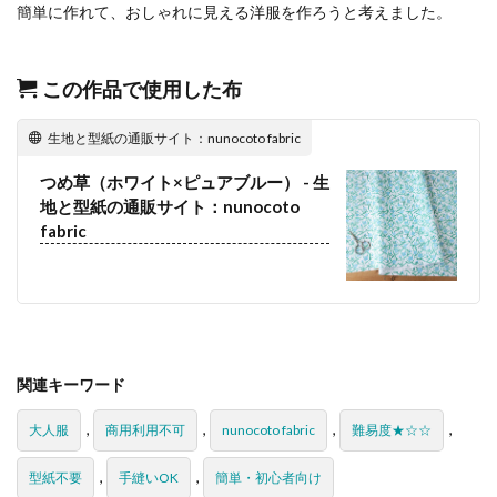
簡単に作れて、おしゃれに見える洋服を作ろうと考えました。
この作品で使用した布
生地と型紙の通販サイト：nunocoto fabric
つめ草（ホワイト×ピュアブルー） - 生
地と型紙の通販サイト：nunocoto
fabric
関連キーワード
,
,
,
,
大人服
商用利用不可
nunocoto fabric
難易度★☆☆
,
,
型紙不要
手縫いOK
簡単・初心者向け