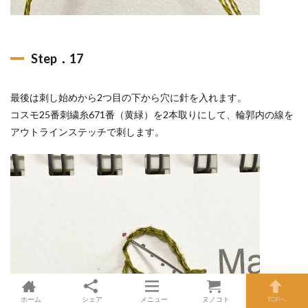
Step．17
最後は刺し始めから2つ目の下から穴に針を入れます。
コスモ25番刺繍糸671番（黄緑）を2本取りにして、輪郭内の線を
アウトラインステッチで刺します。
ホーム
シェア
メニュー
ヌノコト
TOPへ