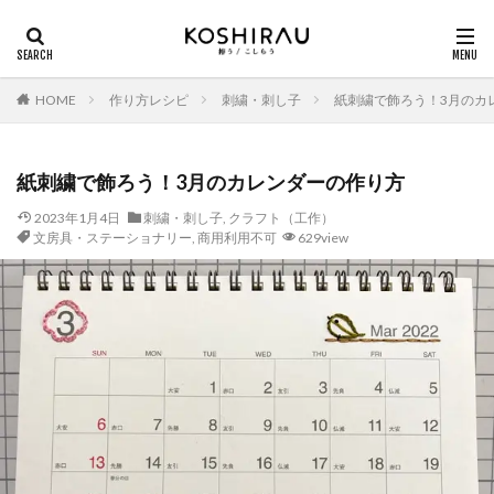
HOME
作り方レシピ
刺繍・刺し子
紙刺繍で飾ろう！3月のカ
紙刺繍で飾ろう！3月のカレンダーの作り方
2023年1月4日
刺繍・刺し子
,
クラフト（工作）
文房具・ステーショナリー
,
商用利用不可
629view