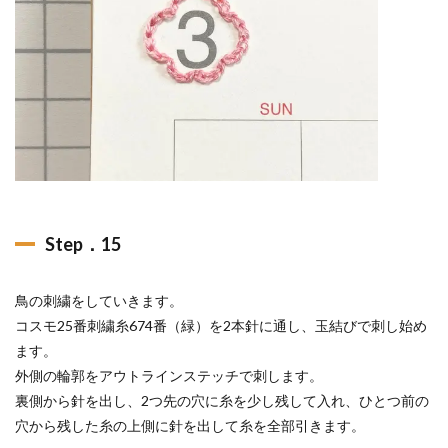
Step．15
鳥の刺繍をしていきます。
コスモ25番刺繍糸674番（緑）を2本針に通し、玉結びで刺し始め
ます。
外側の輪郭をアウトラインステッチで刺します。
裏側から針を出し、2つ先の穴に糸を少し残して入れ、ひとつ前の
穴から残した糸の上側に針を出して糸を全部引きます。