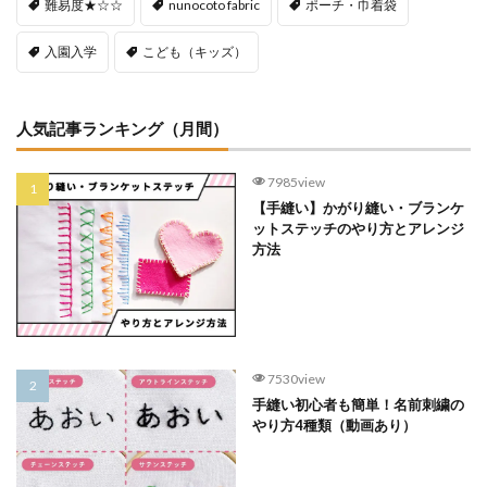
難易度★☆☆
nunocoto fabric
ポーチ・巾着袋
入園入学
こども（キッズ）
人気記事ランキング（月間）
7985view
【手縫い】かがり縫い・ブランケ
ットステッチのやり方とアレンジ
方法
7530view
手縫い初心者も簡単！名前刺繍の
やり方4種類（動画あり）