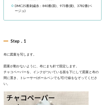
DMC25番刺繍糸：840番(茶)、973番(黄)、3782番(ベ
ージュ)
Step．1
布に図案を写します。
図案が動かないように、布にまち針で固定します。
チャコペーパーを、インクがついている面を下にして図案と布の
間に置き、トレーサー(ボールペンでも可)で線をなぞってくださ
い。