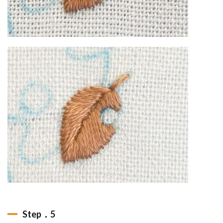
Step．5