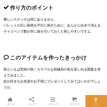
作り方のポイント
難しいステッチは特にありません。
パレットの広い面積を平行に刺すために、あらかじめ水で消える
チャコペンで数か所に線を引いておくと刺しやすいですよ。
このアイテムを作ったきっかけ
秋といえば芸術の秋！カラフルな刺繍糸の色を楽しめる図案を考
えてみました。
絵が好きなお友達やお子様にプレゼントしてみてはいかがでしょ
うか。
図案のダウンロードはこちら＞＞
※A4で印刷してご利用ください
ホーム
シェア
メニュー
ヌノコト
TOPへ