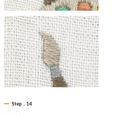
Step．14