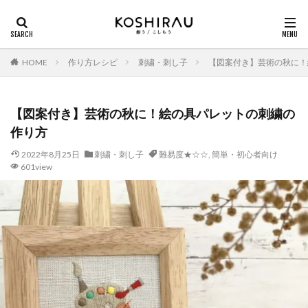
HOME
作り方レシピ
刺繍・刺し子
【図案付き】芸術の秋に！
【図案付き】芸術の秋に！絵の具パレットの刺繍の
作り方
2022年8月25日
刺繍・刺し子
難易度★☆☆
,
簡単・初心者向け
601view