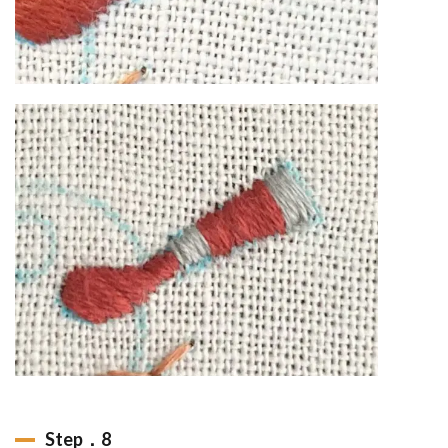
Step．8