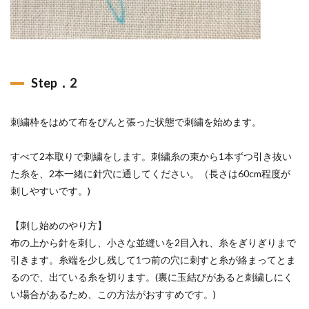
Step．2
刺繍枠をはめて布をぴんと張った状態で刺繍を始めます。
すべて2本取りで刺繍をします。刺繍糸の束から1本ずつ引き抜い
た糸を、2本一緒に針穴に通してください。（長さは60cm程度が
刺しやすいです。)
【刺し始めのやり方】
布の上から針を刺し、小さな並縫いを2目入れ、糸をぎりぎりまで
引きます。糸端を少し残して1つ前の穴に刺すと糸が絡まってとま
るので、出ている糸を切ります。(裏に玉結びがあると刺繍しにく
い場合があるため、この方法がおすすめです。)