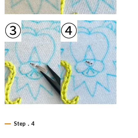
Step．4