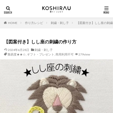
HOME
作り方レシピ
刺繍・刺し子
【図案付き】しし座の刺繍
【図案付き】しし座の刺繍の作り方
2024年6月28日
刺繍・刺し子
難易度★★☆
,
ギフト・プレゼント
,
商用利用不可
279view