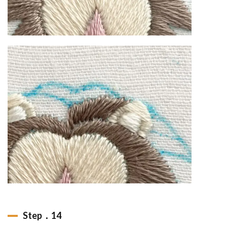
Step．14