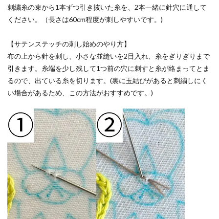
刺繍糸の束から1本ずつ引き抜いた糸を、2本一緒に針穴に通して
ください。（長さは60cm程度が刺しやすいです。)
【サテンステッチの刺し始めのやり方】
布の上から針を刺し、小さな並縫いを2目入れ、糸をぎりぎりまで
引きます。糸端を少し残して1つ前の穴に刺すと糸が絡まってとま
るので、出ている糸を切ります。(裏に玉結びがあると刺繍しにく
い場合があるため、この方法がおすすめです。)