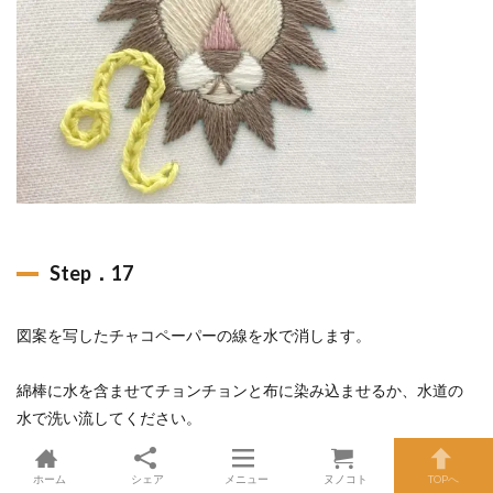
Step．17
図案を写したチャコペーパーの線を水で消します。
綿棒に水を含ませてチョンチョンと布に染み込ませるか、水道の
水で洗い流してください。
ホーム
シェア
メニュー
ヌノコト
TOPへ