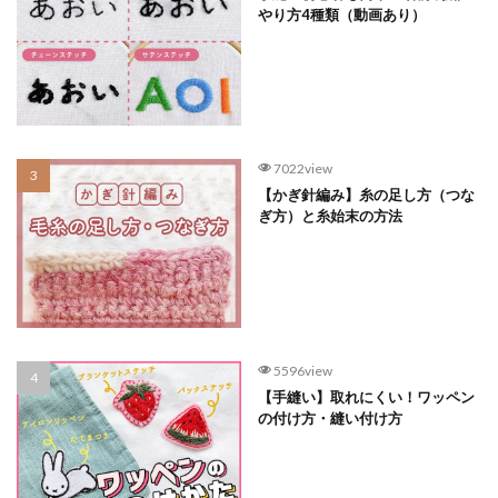
やり方4種類（動画あり）
7022view
【かぎ針編み】糸の足し方（つな
ぎ方）と糸始末の方法
5596view
【手縫い】取れにくい！ワッペン
の付け方・縫い付け方