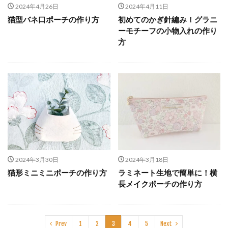
2024年4月26日
2024年4月11日
猫型バネ口ポーチの作り方
初めてのかぎ針編み！グラニ
ーモチーフの小物入れの作り
方
2024年3月30日
2024年3月18日
猫形ミニミニポーチの作り方
ラミネート生地で簡単に！横
長メイクポーチの作り方
Prev
1
2
3
4
5
Next