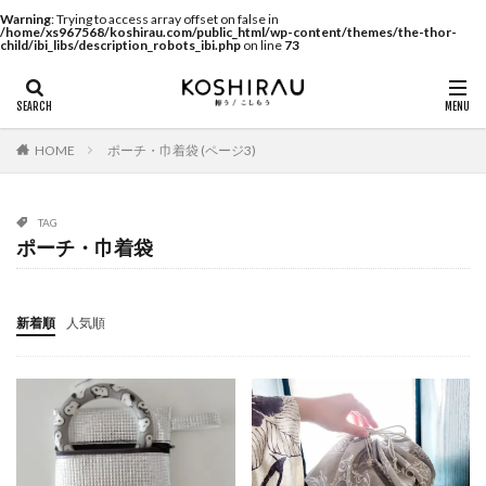
Warning
: Trying to access array offset on false in
/home/xs967568/koshirau.com/public_html/wp-content/themes/the-thor-
child/ibi_libs/description_robots_ibi.php
on line
73
HOME
ポーチ・巾着袋 (ページ3)
TAG
ポーチ・巾着袋
新着順
人気順