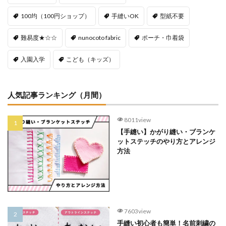
100均（100円ショップ）
手縫いOK
型紙不要
難易度★☆☆
nunocoto fabric
ポーチ・巾着袋
入園入学
こども（キッズ）
人気記事ランキング（月間）
8011view
【手縫い】かがり縫い・ブランケ
ットステッチのやり方とアレンジ
方法
7603view
手縫い初心者も簡単！名前刺繍の