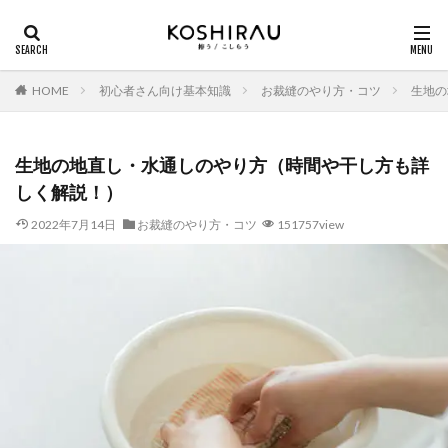
HOME
初心者さん向け基本知識
お裁縫のやり方・コツ
生地の
生地の地直し・水通しのやり方（時間や干し方も詳
しく解説！）
2022年7月14日
お裁縫のやり方・コツ
151757view