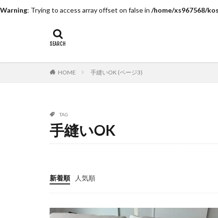
Warning
: Trying to access array offset on false in
/home/xs967568/kosh
HOME
手縫いOK (ページ3)
TAG
手縫いOK
新着順
人気順