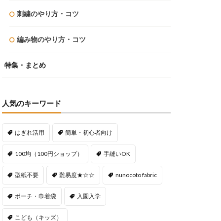
刺繍のやり方・コツ
編み物のやり方・コツ
特集・まとめ
人気のキーワード
はぎれ活用
簡単・初心者向け
100均（100円ショップ）
手縫いOK
型紙不要
難易度★☆☆
nunocoto fabric
ポーチ・巾着袋
入園入学
こども（キッズ）