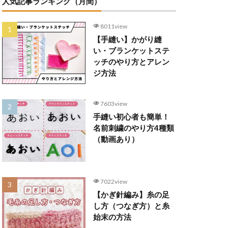
人気記事ランキング（月間）
8011view
【手縫い】かがり縫
い・ブランケットステ
ッチのやり方とアレン
ジ方法
7603view
手縫い初心者も簡単！
名前刺繍のやり方4種類
（動画あり）
7022view
【かぎ針編み】糸の足
し方（つなぎ方）と糸
始末の方法