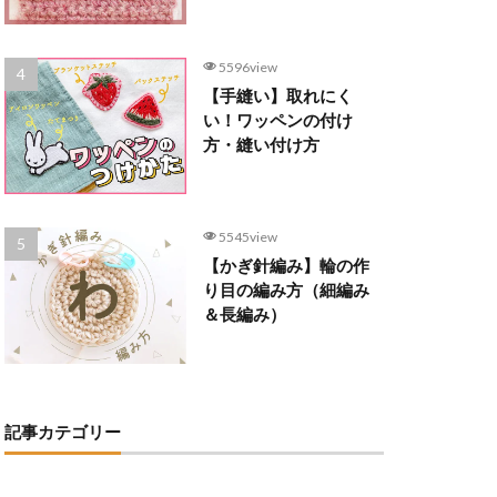
5596view
【手縫い】取れにく
い！ワッペンの付け
方・縫い付け方
5545view
【かぎ針編み】輪の作
り目の編み方（細編み
＆長編み）
記事カテゴリー