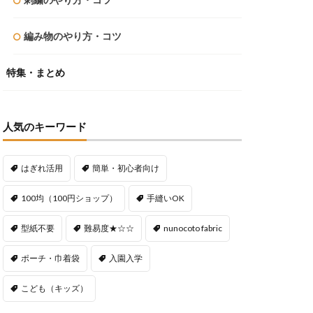
編み物のやり方・コツ
特集・まとめ
人気のキーワード
はぎれ活用
簡単・初心者向け
100均（100円ショップ）
手縫いOK
型紙不要
難易度★☆☆
nunocoto fabric
ポーチ・巾着袋
入園入学
こども（キッズ）