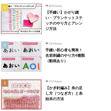
8031view
【手縫い】かがり縫
い・ブランケットステ
ッチのやり方とアレン
ジ方法
7674view
手縫い初心者も簡単！
名前刺繍のやり方4種類
（動画あり）
7079view
【かぎ針編み】糸の足
し方（つなぎ方）と糸
始末の方法