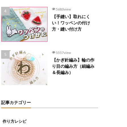
5680view
【手縫い】取れにく
い！ワッペンの付け
方・縫い付け方
5557view
【かぎ針編み】輪の作
り目の編み方（細編み
＆長編み）
記事カテゴリー
作り方レシピ